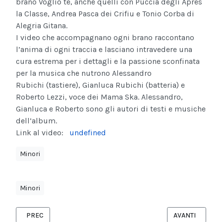
brano Voglio te, anche quelli con Puccia degli Après
la Classe, Andrea Pasca dei Crifiu e Tonio Corba di
Alegria Gitana.
I video che accompagnano ogni brano raccontano
l’anima di ogni traccia e lasciano intravedere una
cura estrema per i dettagli e la passione sconfinata
per la musica che nutrono Alessandro
Rubichi (tastiere), Gianluca Rubichi (batteria) e
Roberto Lezzi, voce dei Mama Ska. Alessandro,
Gianluca e Roberto sono gli autori di testi e musiche
dell’album.
Link al video:
undefined
Minori
Minori
ARTICOLO PRECEDENTE: “DÌ AGLI ANGELI”, IL NUOVO SINGOLO 
ARTICOLO SUCC
PREC
AVANTI