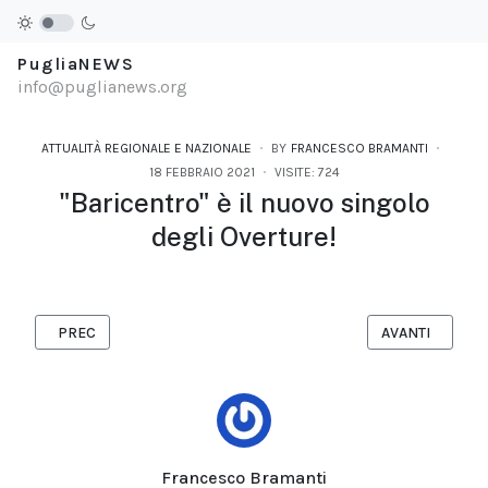
PugliaNEWS
info@puglianews.org
ATTUALITÀ REGIONALE E NAZIONALE
BY
FRANCESCO BRAMANTI
18 FEBBRAIO 2021
VISITE: 724
"Baricentro" è il nuovo singolo
degli Overture!
ARTICOLO PRECEDENTE: "CASINÒ" È IL NUOVO SINGOLO DI WILD
ARTICOLO SUCCE
PREC
AVANTI
Francesco Bramanti