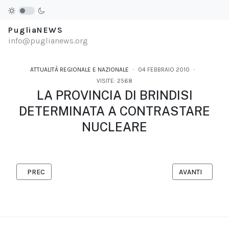
PugliaNEWS
info@puglianews.org
ATTUALITÀ REGIONALE E NAZIONALE
04 FEBBRAIO 2010
VISITE: 2568
LA PROVINCIA DI BRINDISI
DETERMINATA A CONTRASTARE
NUCLEARE
ARTICOLO PRECEDENTE: NUCLEARE: VIDEOLETTERA DI NICHI AL
ARTICOLO SUCC
PREC
AVANTI