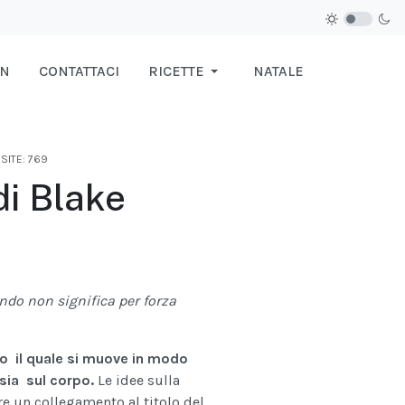
IN
CONTATTACI
RICETTE
NATALE
ISITE: 769
di Blake
ndo non significa per forza
lo il quale si muove in modo
sia sul corpo.
Le idee sulla
are un collegamento al titolo del