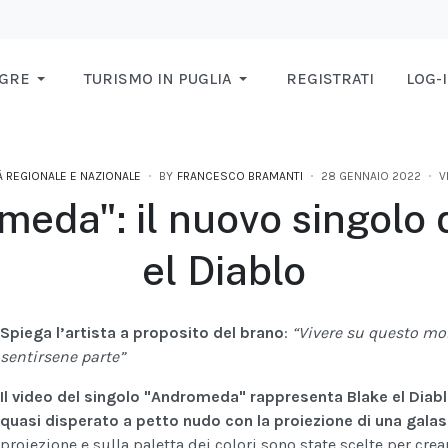
AGRE
TURISMO IN PUGLIA
REGISTRATI
LOG-
À REGIONALE E NAZIONALE
BY
FRANCESCO BRAMANTI
28 GENNAIO 2022
V
eda": il nuovo singolo 
el Diablo
Spiega l’artista a proposito del brano
:
“Vivere su questo mo
sentirsene parte”
I
l video del singolo "Andromeda" rappresenta Blake el Diab
quasi disperato a petto nudo con la proiezione di una galas
proiezione e sulla paletta dei colori sono state scelte per cre