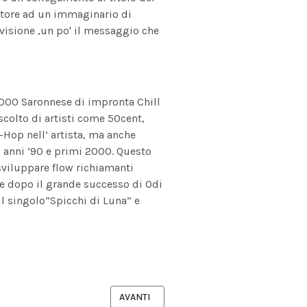
tatore ad un immaginario di
visione ,un po' il messaggio che
2000 Saronnese di impronta Chill
scolto di artisti come 50cent,
Hop nell’ artista, ma anche
li anni ’90 e primi 2000. Questo
 sviluppare flow richiamanti
 e dopo il grande successo di Odi
l singolo“Spicchi di Luna” e
TAL STORE
ARTICOLO SUCCESSIVO: JALISIA DOLLSON 
AVANTI