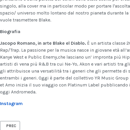
singolo, alla cover ma in particolar modo per portare l'ascol
spazio/ universo molto lontano dal nostro pianeta durante la 
vuole trasmettere Blake.
Biografia
Jacopo Romano, in arte Blake el Diablo.
È un artista classe 
Rap/Trap. La passione per la musica nasce in giovane età all’a
Kanye West e Public Enemy,che lasciano un’ impronta più Hip-
artisti di vena più R&B tra cui Ne-Yo, Akon e vari artisti tra g
gli attribuisce una versatilità tra i generi che gli permette di
entrambi i generi. Oggi è parte del collettivo YR Music Group
et Amo inizia il suo viaggio con Platinum Label pubblicando i
oggi Andromeda.
Instagram
ARTICOLO PRECEDENTE: “NMNF8″ DI LLOR3N FUORI SU TUTTI I DIGI
PREC