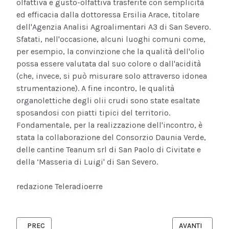
olfattiva e gusto-olfattiva trasferite con semplicità
ed efficacia dalla dottoressa Ersilia Arace, titolare
dell'Agenzia Analisi Agroalimentari A3 di San Severo.
Sfatati, nell'occasione, alcuni luoghi comuni come,
per esempio, la convinzione che la qualità dell'olio
possa essere valutata dal suo colore o dall'acidità
(che, invece, si può misurare solo attraverso idonea
strumentazione). A fine incontro, le qualità
organolettiche degli olii crudi sono state esaltate
sposandosi con piatti tipici del territorio.
Fondamentale, per la realizzazione dell'incontro, è
stata la collaborazione del Consorzio Daunia Verde,
delle cantine Teanum srl di San Paolo di Civitate e
della ‘Masseria di Luigi' di San Severo.
redazione Teleradioerre
ARTICOLO PRECEDENTE: AEREI, DAL 28 MARZO DUE VOLI BARI
ARTICOLO SUCC
PREC
AVANTI