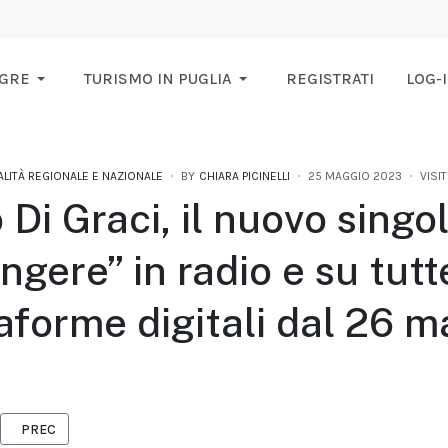
AGRE
TURISMO IN PUGLIA
REGISTRATI
LOG-
ALITÀ REGIONALE E NAZIONALE
BY
CHIARA PICINELLI
25 MAGGIO 2023
VISIT
 Di Graci, il nuovo singo
ngere” in radio e su tutt
aforme digitali dal 26 
ARTICOLO PRECEDENTE: “RANDAGI”, IN ARRIVO IL NUOVO SINGOLO
PREC