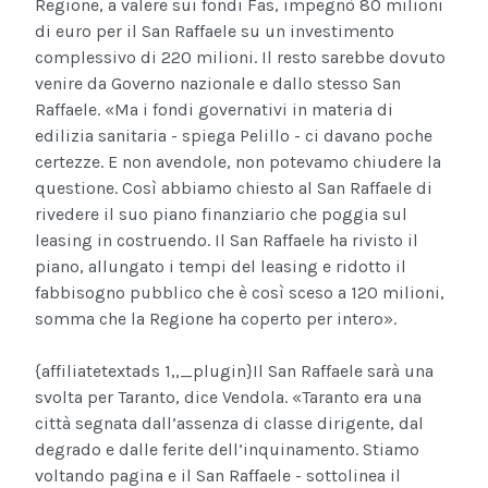
Regione, a valere sui fondi Fas, impegnò 80 milioni
di euro per il San Raffaele su un investimento
complessivo di 220 milioni. Il resto sarebbe dovuto
venire da Governo nazionale e dallo stesso San
Raffaele. «Ma i fondi governativi in materia di
edilizia sanitaria - spiega Pelillo - ci davano poche
certezze. E non avendole, non potevamo chiudere la
questione. Così abbiamo chiesto al San Raffaele di
rivedere il suo piano finanziario che poggia sul
leasing in costruendo. Il San Raffaele ha rivisto il
piano, allungato i tempi del leasing e ridotto il
fabbisogno pubblico che è così sceso a 120 milioni,
somma che la Regione ha coperto per intero».
{affiliatetextads 1,,_plugin}
Il San Raffaele sarà una
svolta per Taranto, dice Vendola. «Taranto era una
città segnata dall’assenza di classe dirigente, dal
degrado e dalle ferite dell’inquinamento. Stiamo
voltando pagina e il San Raffaele - sottolinea il