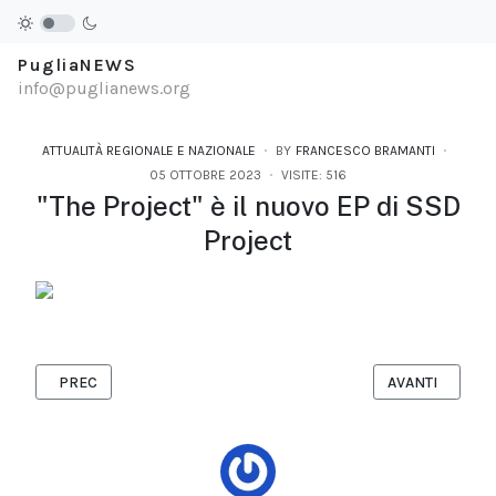
PugliaNEWS
info@puglianews.org
ATTUALITÀ REGIONALE E NAZIONALE
BY
FRANCESCO BRAMANTI
05 OTTOBRE 2023
VISITE: 516
"The Project" è il nuovo EP di SSD
Project
ARTICOLO PRECEDENTE: HELMET PROJECT - “INVISIBLE SHAPES
ARTICOLO SUCC
PREC
AVANTI