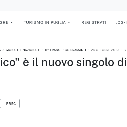
AGRE
TURISMO IN PUGLIA
REGISTRATI
LOG-
À REGIONALE E NAZIONALE
BY
FRANCESCO BRAMANTI
24 OTTOBRE 2023
V
ico" è il nuovo singolo d
ARTICOLO PRECEDENTE: SARNEGHERA?: IN USCITA IL NUOVO EP “IL 
PREC