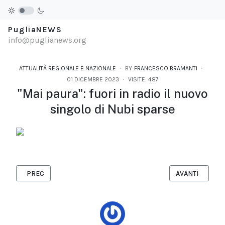
PugliaNEWS
info@puglianews.org
ATTUALITÀ REGIONALE E NAZIONALE
BY
FRANCESCO BRAMANTI
01 DICEMBRE 2023
VISITE: 487
"Mai paura": fuori in radio il nuovo
singolo di Nubi sparse
ARTICOLO PRECEDENTE: "UN AMORE DEL GENERE": IL NUOVO S
ARTICOLO SUCC
PREC
AVANTI