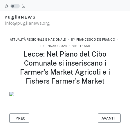
PugliaNEWS
info@puglianews.org
ATTUALITÀ REGIONALE E NAZIONALE
BY
FRANCESCO DE FRANCO
11 GENNAIO 2024
VISITE: 559
Lecce: Nel Piano del Cibo
Comunale si inseriscano i
Farmer’s Market Agricoli e i
Fishers Farmer’s Market
ARTICOLO PRECEDENTE: "ME STESSO" È IL NUOVO SINGOLO DI 
ARTICOLO SUCC
PREC
AVANTI