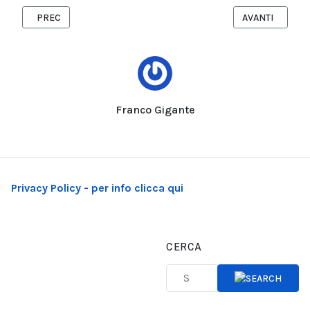
ARTICOLO PRECEDENTE: TARANTO, AGRICOLTURA IN GINOCCHI
ARTICOLO SUCC
PREC
AVANTI
Franco Gigante
Privacy Policy - per info clicca qui
CERCA