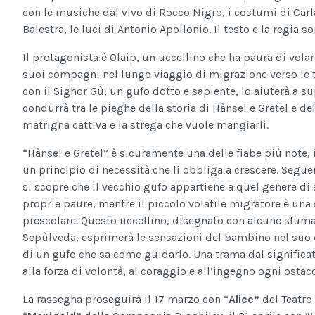
con le musiche dal vivo di Rocco Nigro, i costumi di Carl
Balestra, le luci di Antonio Apollonio. Il testo e la regia so
Il protagonista è Olaip, un uccellino che ha paura di volar
suoi compagni nel lungo viaggio di migrazione verso le t
con il Signor Gù, un gufo dotto e sapiente, lo aiuterà a s
condurrà tra le pieghe della storia di Hànsel e Gretel e del
matrigna cattiva e la strega che vuole mangiarli.
“Hànsel e Gretel” è sicuramente una delle ­fiabe più note,
un principio di necessità che li obbliga a crescere. Segu
si scopre che il vecchio gufo appartiene a quel genere di a
proprie paure, mentre il piccolo volatile migratore è una 
prescolare. Questo uccellino, disegnato con alcune sfuma
Sepùlveda, esprimerà le sensazioni del bambino nel suo dif
di un gufo che sa come guidarlo. Una trama dal signific
alla forza di volontà, al coraggio e all’ingegno ogni osta
La rassegna proseguirà il 17 marzo con “
Alice”
del Teatro 