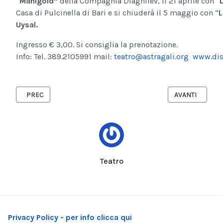
“
Manigold”
della Compagnia Diaghilev, il 21 aprile con “
Casa di Pulcinella di Bari e si chiuderà il 5 maggio con “
L
Uysal.
Ingresso € 3,00. Si consiglia la prenotazione.
Info: Tel. 389.2105991 mail:
teatro@astragali.org
www.dist
ARTICOLO PRECEDENTE: CONVEGNO "PONTE EMPATICO TRA ITALI
ARTICOLO SUCC
PREC
AVANTI
Teatro
Privacy Policy - per info clicca qui