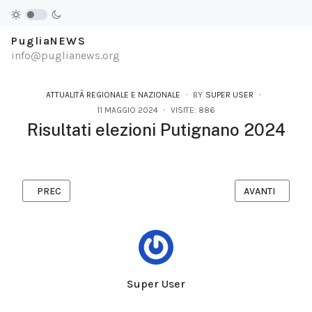
PugliaNEWS
info@puglianews.org
ATTUALITÀ REGIONALE E NAZIONALE
BY
SUPER USER
11 MAGGIO 2024
VISITE: 886
Risultati elezioni Putignano 2024
ARTICOLO PRECEDENTE: RISULTATI ELEZIONI COMUNALI 2024 R
ARTICOLO SUCC
PREC
AVANTI
Super User