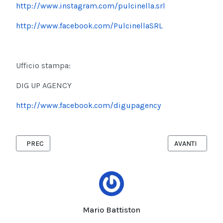
http://www.instagram.com/pulcinella.srl
http://www.facebook.com/PulcinellaSRL
Ufficio stampa:
DIG UP AGENCY
http://www.facebook.com/digupagency
ARTICOLO PRECEDENTE: CINGHIALI E DANNI ALLE COLTURE, IN
ARTICOLO SUCC
PREC
AVANTI
Mario Battiston