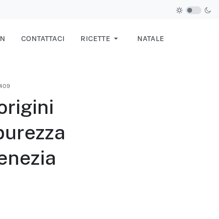
IN
CONTATTACI
RICETTE
NATALE
 409
origini
 purezza
Venezia