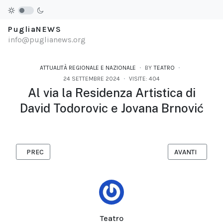
PugliaNEWS
info@puglianews.org
ATTUALITÀ REGIONALE E NAZIONALE
BY
TEATRO
24 SETTEMBRE 2024
VISITE: 404
Al via la Residenza Artistica di
David Todorovic e Jovana Brnović
ARTICOLO PRECEDENTE: LA PUGLIA SU RAI1 GIOVEDÌ 26 SETTEMB
ARTICOLO SUCC
PREC
AVANTI
Teatro