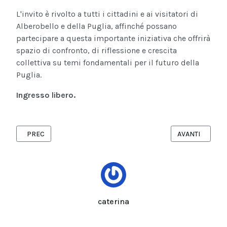
L'invito è rivolto a tutti i cittadini e ai visitatori di
Alberobello e della Puglia, affinché possano
partecipare a questa importante iniziativa che offrirà
spazio di confronto, di riflessione e crescita
collettiva su temi fondamentali per il futuro della
Puglia.
Ingresso libero.
ARTICOLO PRECEDENTE: RINNOVATE LE CARICHE DI RACCOMAR 
ARTICOLO SUCC
PREC
AVANTI
caterina