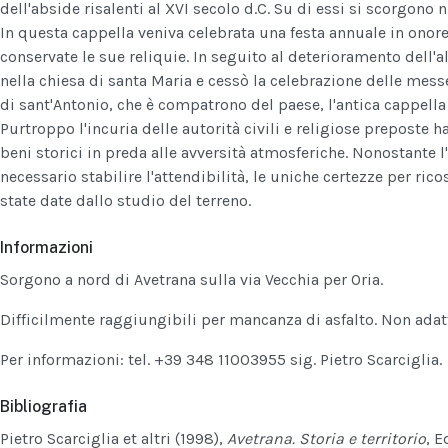
dell'abside risalenti al XVI secolo d.C. Su di essi si scorgono n
In questa cappella veniva celebrata una festa annuale in onore
conservate le sue reliquie. In seguito al deterioramento dell'al
nella chiesa di santa Maria e cessò la celebrazione delle mes
di sant'Antonio, che è compatrono del paese, l'antica cappella 
Purtroppo l'incuria delle autorità civili e religiose preposte h
beni storici in preda alle avversità atmosferiche. Nonostante 
necessario stabilire l'attendibilità, le uniche certezze per rico
state date dallo studio del terreno.
Informazioni
Sorgono a nord di Avetrana sulla via Vecchia per Oria.
Difficilmente raggiungibili per mancanza di asfalto. Non adat
Per informazioni: tel. +39 348 11003955 sig. Pietro Scarciglia.
Bibliografia
Pietro Scarciglia et altri (1998),
Avetrana. Storia e territorio
, E