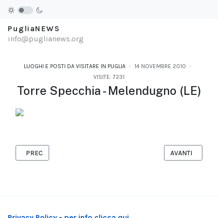
PugliaNEWS
info@puglianews.org
LUOGHI E POSTI DA VISITARE IN PUGLIA
14 NOVEMBRE 2010
VISITE: 7231
Torre Specchia - Melendugno (LE)
ARTICOLO PRECEDENTE: LA PUGLIA DA SCOPRIRE PER I RAGAZZI
ARTICOLO SUCC
PREC
AVANTI
Privacy Policy - per info clicca qui