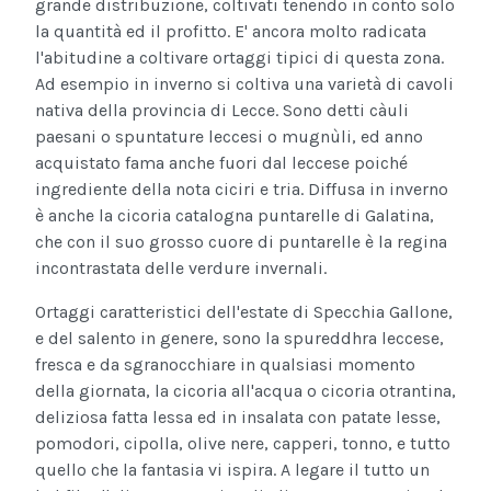
grande distribuzione, coltivati tenendo in conto solo
la quantità ed il profitto. E' ancora molto radicata
l'abitudine a coltivare ortaggi tipici di questa zona.
Ad esempio in inverno si coltiva una varietà di cavoli
nativa della provincia di Lecce. Sono detti càuli
paesani o spuntature leccesi o mugnùli, ed anno
acquistato fama anche fuori dal leccese poiché
ingrediente della nota ciciri e tria. Diffusa in inverno
è anche la cicoria catalogna puntarelle di Galatina,
che con il suo grosso cuore di puntarelle è la regina
incontrastata delle verdure invernali.
Ortaggi caratteristici dell'estate di Specchia Gallone,
e del salento in genere, sono la spureddhra leccese,
fresca e da sgranocchiare in qualsiasi momento
della giornata, la cicoria all'acqua o cicoria otrantina,
deliziosa fatta lessa ed in insalata con patate lesse,
pomodori, cipolla, olive nere, capperi, tonno, e tutto
quello che la fantasia vi ispira. A legare il tutto un