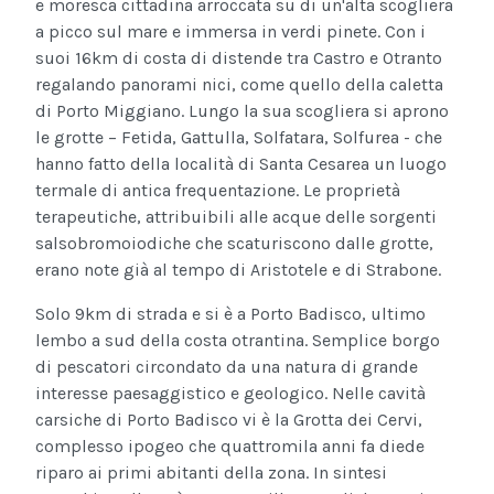
e moresca cittadina arroccata su di un'alta scogliera
a picco sul mare e immersa in verdi pinete. Con i
suoi 16km di costa di distende tra Castro e Otranto
regalando panorami nici, come quello della caletta
di Porto Miggiano. Lungo la sua scogliera si aprono
le grotte – Fetida, Gattulla, Solfatara, Solfurea - che
hanno fatto della località di Santa Cesarea un luogo
termale di antica frequentazione. Le proprietà
terapeutiche, attribuibili alle acque delle sorgenti
salsobromoiodiche che scaturiscono dalle grotte,
erano note già al tempo di Aristotele e di Strabone.
Solo 9km di strada e si è a Porto Badisco, ultimo
lembo a sud della costa otrantina. Semplice borgo
di pescatori circondato da una natura di grande
interesse paesaggistico e geologico. Nelle cavità
carsiche di Porto Badisco vi è la Grotta dei Cervi,
complesso ipogeo che quattromila anni fa diede
riparo ai primi abitanti della zona. In sintesi