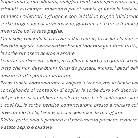
Impertinenti, maleducate, malignamente loro speravano che gl
sdraiati sul campo, rodendosi poi di rabbia quando le teste si
Vennero i mietitori a giugno e con le falci in pugno iniziarono
sorbe, tingendosi di lieve rossore, gioivano liete fra le frond
mietitrice poi le rese
paglia.
Ma il sole, vedendo la cattiveria delle sorbe, tolse loro la sua c
Passato agosto, venne settembre ad indorare gli ultimi frutti
le sorbe rimasero acerbe e amare.
I contadini decisero, allora, di tagliare il sorbo in quanto lo 
visto che non dava buoni frutti da gustare. Inoltre, i passi de
nessun frutto poteva maturare.
Presa l'ascia cominciarono a colpire il tronco, ma la flebile voc
consigliando ai contadini di coglier le sorbe dure e di deporle 
del perdono si sarebbero riscaldate, con il sole dell'amore sa
E così fu... le sorbe, pentite, cominciarono presto a mutare colore
diventando frolle, tenere, dolci e deliziose da mangiare.
D'altra parte, solo il perdono e il pentimento possono rendere
è stato aspro e crudele.