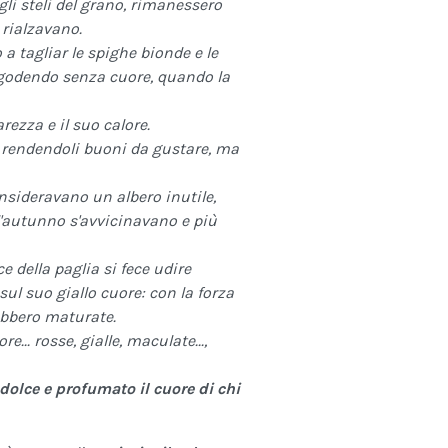
i steli del grano, rimanessero
 rialzavano.
 a tagliar le spighe bionde e le
e, godendo senza cuore, quando la
arezza e il suo calore.
, rendendoli buoni da gustare, ma
consideravano un albero inutile,
ll'autunno s'avvicinavano e più
e della paglia si fece udire
sul suo giallo cuore: con la forza
rebbero maturate.
... rosse, gialle, maculate...,
dolce e profumato
il cuore di chi