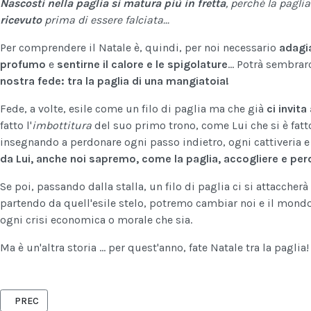
Nascosti nella paglia si matura più in fretta
, perché la pagli
ricevuto
prima di essere falciata...
Per comprendere il Natale è, quindi, per noi necessario
adagia
profumo
e
sentirne il calore e le spigolature
... Potrà sembra
nostra fede: tra la paglia di una mangiatoia!
Fede, a volte, esile come un filo di paglia ma che già
ci invit
fatto l'
imbottitura
del suo primo trono, come Lui che si è fatt
insegnando a perdonare ogni passo indietro, ogni cattiveria e
da Lui, anche noi sapremo, come la paglia, accogliere e per
Se poi, passando dalla stalla, un filo di paglia ci si attacche
partendo da quell'esile stelo, potremo cambiar noi e il mondo,
ogni crisi economica o morale che sia.
Ma è un'altra storia ... per quest'anno, fate Natale tra la paglia!
ARTICOLO PRECEDENTE: 28 E 29 DICEMBRE 2012 - CASAMASSIMA - 
PREC