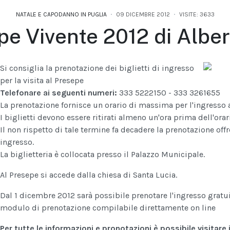
NATALE E CAPODANNO IN PUGLIA
09 DICEMBRE 2012
VISITE: 3633
pe Vivente 2012 di Alber
Si consiglia la prenotazione dei biglietti di ingresso
per la visita al Presepe
Telefonare ai seguenti numeri:
333 5222150 - 333 3261655
La prenotazione fornisce un orario di massima per l'ingresso 
I biglietti devono essere ritirati almeno un'ora prima dell'orar
Il non rispetto di tale termine fa decadere la prenotazione offr
ingresso.
La biglietteria è collocata presso il Palazzo Municipale.
Al Presepe si accede dalla chiesa di Santa Lucia.
Dal 1 dicembre 2012 sarà possibile prenotare l'ingresso gratuit
modulo di prenotazione compilabile direttamente on line
Per tutte le informazioni e pronotazioni è possibile visitare