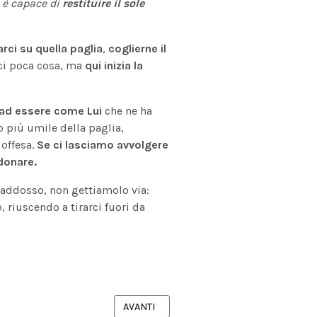
a è capace di
restituire il sole
rci su quella paglia
,
coglierne il
rci poca cosa, ma
qui inizia la
a ad essere come Lui
che ne ha
o più umile della paglia,
 offesa.
Se ci lasciamo avvolgere
donare.
rà addosso, non gettiamolo via:
 riuscendo a tirarci fuori da
PRESEPE VIVENTE NEL BORGO ANTICO
ARTICOLO SUCCESSIVO: CONVERSANO - DAL 
AVANTI