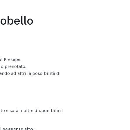
obello
al Presepe.
io prenotato.
endo ad altri la possibilità di
o e sarà inoltre disponibile il
 il seguente sito
: