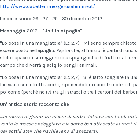
http://www.dabetlemmeagerusalemme.it/
Le date sono:
26 - 27 - 29 - 30 dicembre 2012
Messaggio 2012 - "Un filo di paglia"
"Lo pose in una mangiatoia" (Lc 2,7)... Mi sono sempre chiesto 
essere posto nella
paglia
. Paglia che, all'inizio, è parte di uno
stelo capace di sorreggere una spiga gonfia di frutti e, al term
campo che diverrà giaciglio per gli animali.
"Lo pose in una mangiatoia" (Lc 2,7)... Si è fatto adagiare in 
facevano con i frutti acerbi, riponendoli in canestri colmi di p
po' come (perché no !?) tra gli stracci o tra i cartoni dei barbon
Un' antica storia racconta che
...In mezzo al grano, un albero di sorbo s'alzava con tondi frutti
vento la messe ondeggiava e le sorbe ben attaccate ai rami ri
dai sottili steli che rischiavano di spezzarsi.