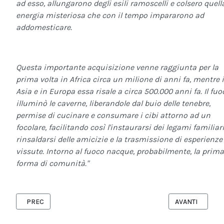
ad esso, allungarono degli esili ramoscelli e colsero quell
energia misteriosa che con il tempo impararono ad
addomesticare.
Questa importante acquisizione venne raggiunta per la
prima volta in Africa circa un milione di anni fa, mentre 
Asia e in Europa essa risale a circa 500.000 anni fa. Il fuo
illuminò le caverne, liberandole dal buio delle tenebre,
permise di cucinare e consumare i cibi attorno ad un
focolare, facilitando così l'instaurarsi dei legami familiari,
rinsaldarsi delle amicizie e la trasmissione di esperienze
vissute. Intorno al fuoco nacque, probabilmente, la prima
forma di comunità."
ARTICOLO PRECEDENTE: IL NATALE NEL SALENTO - TUTTI I RITI E
ARTICOLO SUCC
PREC
AVANTI