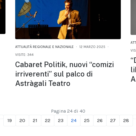
AT
ATTUALITÀ REGIONALE E NAZIONALE
12 MARZO 2025
VIS
VISITE: 344
“
Cabaret Politik, nuovi “comizi
l
irriverenti” sul palco di
A
Astràgali Teatro
Pagina 24 di 40
19
20
21
22
23
24
25
26
27
28