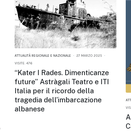
ATTUALITÀ REGIONALE E NAZIONALE
27 MARZO 2025
VISITE: 476
“Kater I Rades. Dimenticanze
future” Astràgali Teatro e ITI
Italia per il ricordo della
tragedia dell’imbarcazione
AT
albanese
VIS
A
C