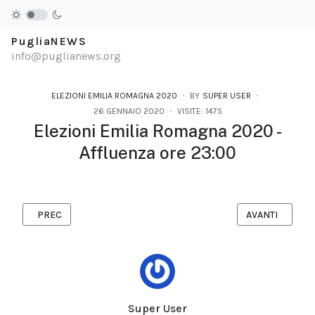
PugliaNEWS
info@puglianews.org
ELEZIONI EMILIA ROMAGNA 2020
BY
SUPER USER
26 GENNAIO 2020
VISITE: 1475
Elezioni Emilia Romagna 2020 -
Affluenza ore 23:00
ARTICOLO PRECEDENTE: EMILIA ROMAGNA 2020 - EXIT POLL - 
ARTICOLO SUCC
PREC
AVANTI
Super User