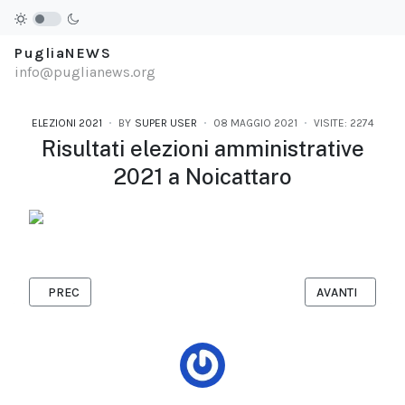
PugliaNEWS
info@puglianews.org
ELEZIONI 2021
BY
SUPER USER
08 MAGGIO 2021
VISITE: 2274
Risultati elezioni amministrative
2021 a Noicattaro
ARTICOLO PRECEDENTE: RISULTATI ELEZIONI AMMINISTRATIVE 2
ARTICOLO SUCCE
PREC
AVANTI