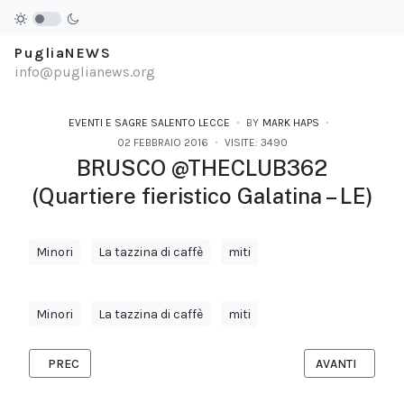
PugliaNEWS
info@puglianews.org
EVENTI E SAGRE SALENTO LECCE
BY
MARK HAPS
02 FEBBRAIO 2016
VISITE: 3490
BRUSCO @THECLUB362
(Quartiere fieristico Galatina – LE)
Minori
La tazzina di caffè
miti
Minori
La tazzina di caffè
miti
ARTICOLO PRECEDENTE: JAZZ &WINE: L’HAPPY HOUR DEL VEN
ARTICOLO SUCC
PREC
AVANTI