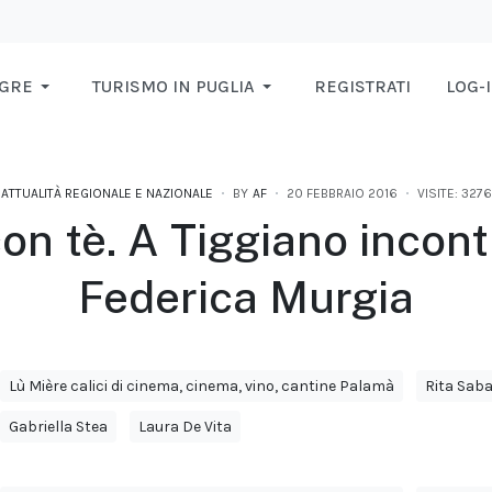
AGRE
TURISMO IN PUGLIA
REGISTRATI
LOG-
ATTUALITÀ REGIONALE E NAZIONALE
BY
AF
20 FEBBRAIO 2016
VISITE: 3276
con tè. A Tiggiano incon
Federica Murgia
Lù Mière calici di cinema, cinema, vino, cantine Palamà
Rita Sab
Gabriella Stea
Laura De Vita