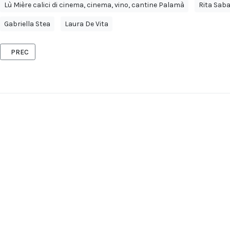
Lù Mière calici di cinema, cinema, vino, cantine Palamà
Rita Sab
Gabriella Stea
Laura De Vita
ARTICOLO PRECEDENTE: PANCHAKARMA IN SALENTO
PREC