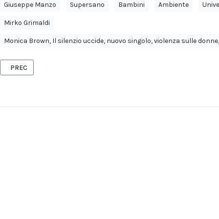
Giuseppe Manzo
Supersano
Bambini
Ambiente
Unive
Mirko Grimaldi
Monica Brown, Il silenzio uccide, nuovo singolo, violenza sulle donne,
ARTICOLO PRECEDENTE: THE PRODIGY, DAVID GUETTA, PAUL KALKBR
PREC