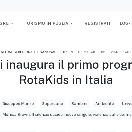
AGRE
TURISMO IN PUGLIA
REGISTRATI
LOG-
ATTUALITÀ REGIONALE E NAZIONALE
BY
EN
02 MAGGIO 2016
VISITE: 3685
si inaugura il primo pr
RotaKids in Italia
Giuseppe Manzo
Supersano
Bambini
Ambiente
Unive
Monica Brown, Il silenzio uccide, nuovo singolo, violenza sulle donne,