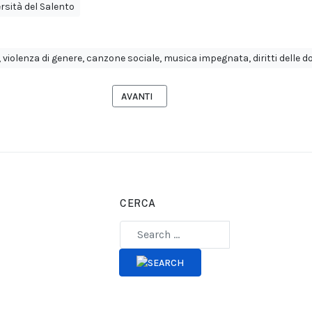
rsità del Salento
 violenza di genere, canzone sociale, musica impegnata, diritti delle don
ENNER E SEAN PAUL I PRIMI ARTISTI ANNUNCIATI DEL POSTEPAY SO
ARTICOLO SUCCESSIVO: A LECCE IL MADE I
AVANTI
CERCA