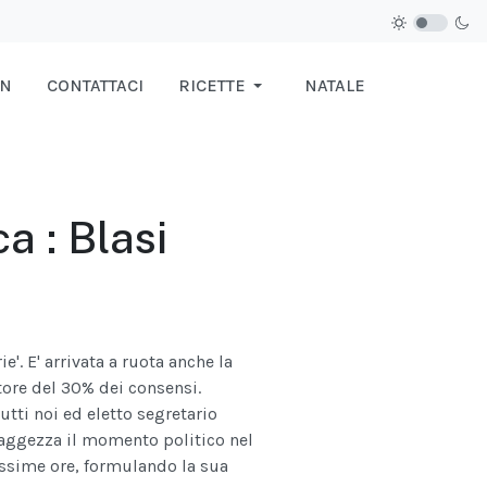
IN
CONTATTACI
RICETTE
NATALE
a : Blasi
e'. E' arrivata a ruota anche la
tore del 30% dei consensi.
utti noi ed eletto segretario
 saggezza il momento politico nel
rossime ore, formulando la sua