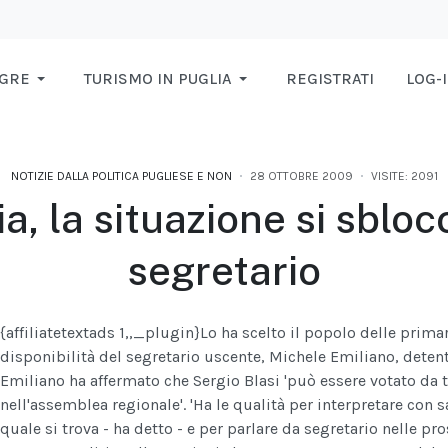
AGRE
TURISMO IN PUGLIA
REGISTRATI
LOG-
NOTIZIE DALLA POLITICA PUGLIESE E NON
28 OTTOBRE 2009
VISITE: 2091
a, la situazione si sblocc
segretario
{affiliatetextads 1,,_plugin}
Lo ha scelto il popolo delle primari
disponibilità del segretario uscente, Michele Emiliano, deten
Emiliano ha affermato che Sergio Blasi 'può essere votato da t
nell'assemblea regionale'. 'Ha le qualità per interpretare con
quale si trova - ha detto - e per parlare da segretario nelle p