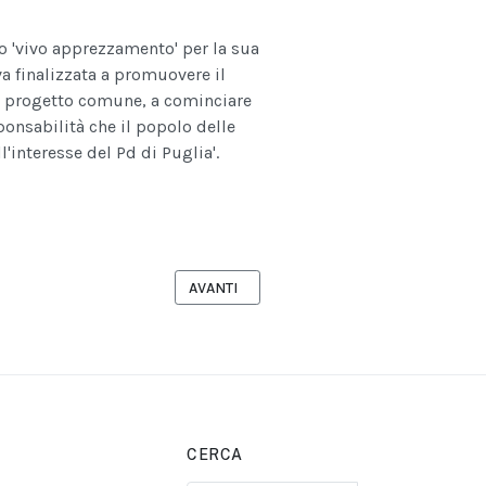
o 'vivo apprezzamento' per la sua
a finalizzata a promuovere il
 al progetto comune, a cominciare
ponsabilità che il popolo delle
l'interesse del Pd di Puglia'.
NDIDATURA DI NICHI VENDOLA
ARTICOLO SUCCESSIVO: «PUGLIA PRIMA DI 
AVANTI
CERCA