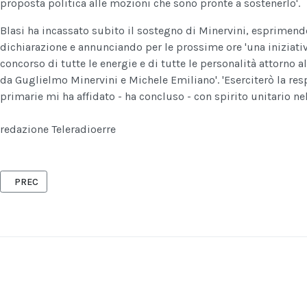
proposta politica alle mozioni che sono pronte a sostenerlo'.
Blasi ha incassato subito il sostegno di Minervini, esprimend
dichiarazione e annunciando per le prossime ore 'una iniziativ
concorso di tutte le energie e di tutte le personalità attorno
da Guglielmo Minervini e Michele Emiliano'. 'Eserciterò la res
primarie mi ha affidato - ha concluso - con spirito unitario nel
redazione Teleradioerre
ARTICOLO PRECEDENTE: LONIGRO (PS), PIENO APPOGGIO ALLA RICA
PREC