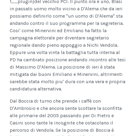
1,,_plugin}
del vecchio PCI. Il punto ora è uno, Blasi
in passato uomo molto vicino a D'Alema che da ieri
possiamo definirlo come "un uomo di D'Alema" sta
andando contro il suo programma per la segreteria.
Cosi' come Minervini ed Emiliano ha fatto la
campagna elettorale per diventare segretario
regionale dando pieno appoggio a Nichi Vendola.
Eppure una volta vinta la battaglia tutta interna al
PD ha cambiato posizione andando incontro alle tesi
di Massimo D'Alema. La posizione di ieri è stata
mitigata dai buoni Emiliano e Minervini, altrimenti
sarebbe stata molto piu' dura con una vera e propria
candidatura alternativa.
Dal Boccia di turno che prende i caffè con
D'Ambrosio e che ancora sente scottare la sconfitta
alle primarie del 2005 passando per Di Pietro e
Casini sono tante le incognite che ostacolano il
percorso di Vendola. Se la posizione di Boccia è