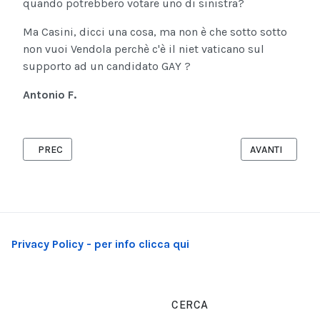
quando potrebbero votare uno di sinistra?
Ma Casini, dicci una cosa, ma non è che sotto sotto
non vuoi Vendola perchè c'è il niet vaticano sul
supporto ad un candidato GAY ?
Antonio F.
ARTICOLO PRECEDENTE: VENDOLA AL PD: O PRIMARIE O MI CAN
ARTICOLO SUCC
PREC
AVANTI
Privacy Policy - per info clicca qui
CERCA