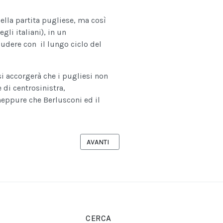
della partita pugliese, ma così
gli italiani), in un
iudere con il lungo ciclo del
si accorgerà che i pugliesi non
 di centrosinistra,
eppure che Berlusconi ed il
E 15 MAGGIO 2023: COMUNICATO STAMPA FRONTE PROGRESSISTA
ARTICOLO SUCCESSIVO: LUCIANO MINEO (PD
AVANTI
CERCA