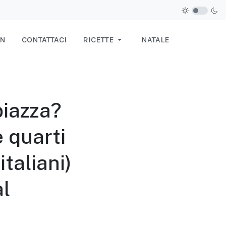
IN
CONTATTACI
RICETTE
NATALE
piazza?
 quarti
italiani)
al