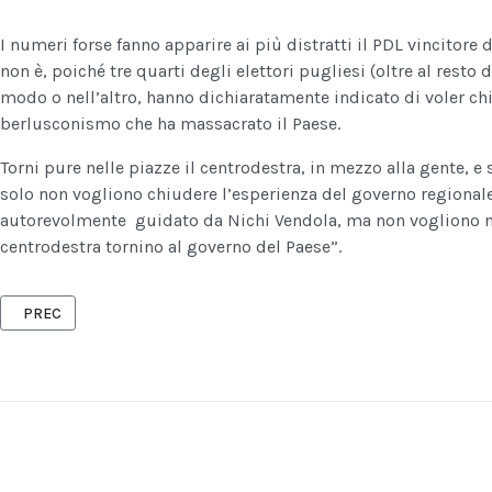
I numeri forse fanno apparire ai più distratti il PDL vincitore 
non è, poiché tre quarti degli elettori pugliesi (oltre al resto de
modo o nell’altro, hanno dichiaratamente indicato di voler ch
berlusconismo che ha massacrato il Paese.
Torni pure nelle piazze il centrodestra, in mezzo alla gente, e 
solo non vogliono chiudere l’esperienza del governo regionale
autorevolmente guidato da Nichi Vendola, ma non vogliono n
centrodestra tornino al governo del Paese”.
ARTICOLO PRECEDENTE: BRINDISI - ELEZIONI AMMINISTRATIVE 14 
PREC