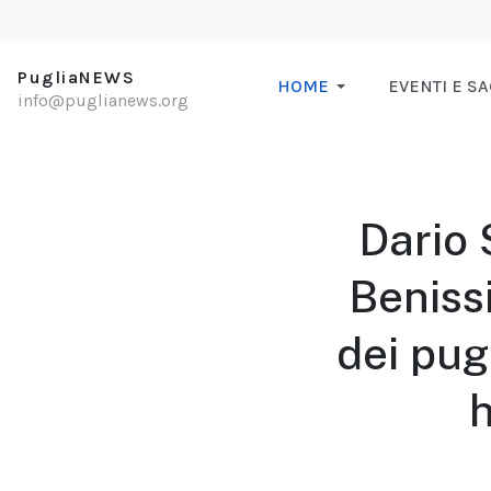
PugliaNEWS
HOME
EVENTI E S
info@puglianews.org
Dario 
Beniss
dei pugl
h