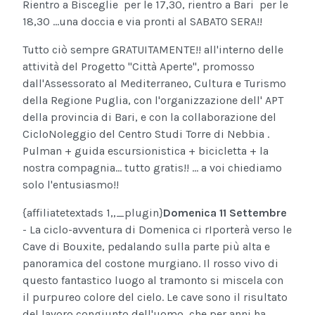
Rientro a Bisceglie per le 17,30, rientro a Bari per le
18,30 ...una doccia e via pronti al SABATO SERA!!
Tutto ciò sempre GRATUITAMENTE!! all'interno delle
attività del Progetto "Città Aperte", promosso
dall'Assessorato al Mediterraneo, Cultura e Turismo
della Regione Puglia, con l'organizzazione dell' APT
della provincia di Bari, e con la collaborazione del
CicloNoleggio del Centro Studi Torre di Nebbia .
Pulman + guida escursionistica + bicicletta + la
nostra compagnia... tutto gratis!! ... a voi chiediamo
solo l'entusiasmo!!
{affiliatetextads 1,,_plugin}
Domenica 11 Settembre
- La ciclo-avventura di Domenica ci rIporterà verso le
Cave di Bouxite, pedalando sulla parte più alta e
panoramica del costone murgiano. Il rosso vivo di
questo fantastico luogo al tramonto si miscela con
il purpureo colore del cielo. Le cave sono il risultato
del lavoro congiunto dell'uomo, che per anni ha