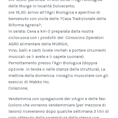
delle Murge in località Dolcecanto;
ore 19,30: arrivo all?Agri Biologica e aperitivo di
benvenuto con visita delle ?Casa Tradizionale della
Riforma Agraria?;
In serata: Cena a km 0 preparata dalla nostra
ciclocuoca con i prodotti del Consorzio Operatori
AGRO alimentare della MURGIA;
Vino, balli e canti (siete invitati a portare strumenti
musicali se li avete e li sapete suonare).
Pernottamento presso l'Agri Biologica (doppia
opzione in tenda o nelle stanze della struttura);
La
mattina della domenica: risveglio muscolare con gli
esercizi di Makko Ho;
Colazione;
Vendemmia con spiegazione dei vitigni e delle fasi
(coloro che vorranno vendemmiare (per mezzora di
lavoro) riceveranno dopo qualche settimana 3 litri di
vino ottenuto dalla spremitura della stessa uva