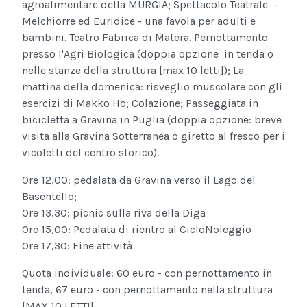
agroalimentare della MURGIA;
Spettacolo Teatrale -
Melchiorre ed Euridice - una favola per adulti e
bambini. Teatro Fabrica di Matera.
Pernottamento
presso l'Agri Biologica (doppia opzione in tenda o
nelle stanze della struttura [max 10 letti]);
La
mattina della domenica: risveglio muscolare con gli
esercizi di Makko Ho;
Colazione;
Passeggiata in
bicicletta a Gravina in Puglia (doppia opzione: breve
visita alla Gravina Sotterranea o giretto al fresco per i
vicoletti del centro storico).
Ore 12,00: pedalata da Gravina verso il Lago del
Basentello;
Ore 13,30: picnic sulla riva della Diga
Ore 15,00: Pedalata di rientro al CicloNoleggio
Ore 17,30: Fine attività
Quota individuale: 60 euro - con pernottamento in
tenda,
67 euro - con pernottamento nella struttura
[MAX 10 LETTI]