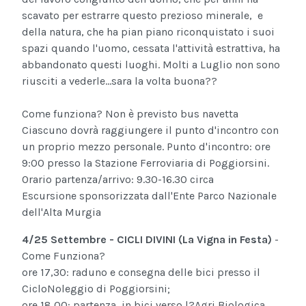
scavato per estrarre questo prezioso minerale, e
della natura, che ha pian piano riconquistato i suoi
spazi quando l'uomo, cessata l'attività estrattiva, ha
abbandonato questi luoghi.
Molti a Luglio non sono
riusciti a vederle...sara la volta buona??
Come funziona?
Non è previsto bus navetta
Ciascuno dovrà raggiungere il punto d'incontro con
un proprio mezzo personale.
Punto d'incontro: ore
9:00 presso la Stazione Ferroviaria di Poggiorsini.
Orario partenza/arrivo: 9.30-16.30 circa
Escursione sponsorizzata dall'Ente Parco Nazionale
dell'Alta Murgia
4/25 Settembre -
CICLI DIVINI (La Vigna in Festa)
-
Come Funziona?
ore 17,30: raduno e consegna delle bici presso il
CicloNoleggio di Poggiorsini;
ore 18,00: partenza in bici verso l?Agri Biologica