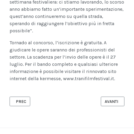
settimana festivaliera: ci stiamo lavorando, lo scorso
anno abbiamo fatto un’importante sperimentazione,
quest’anno continueremo su quella strada,
sperando di raggiungere l’obiettivo più in fretta
possibile”.
Tornado al concorso, l’iscrizione è gratuita. A
giudicare le opere saranno dei professionisti del
settore. La scadenza per l’invio delle opere è il 27
luglio. Per il bando completo e qualsiasi ulteriore
informazione è possibile visitare il rinnovato sito
internet della kermesse, www.tranifilmfestival.it.
ARTICOLO PRECEDENTE: 16 E 17 MARZO 2012, GLI AUCAN SBARC
ARTICOLO SUCC
PREC
AVANTI