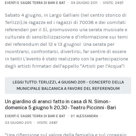
EVENTI E SAGRE TERRA DI BARI E BAT
04 GIUGNO 2011
VISITE: 2497
Sabato 4 giugno, in Largo Galliani (nel centro storico di
Terlizzi),
le ragazze ed i ragazzi di 70038 e dei comitati
referendari per il Sì, promuovono una serata musicale e
culturale di sensibilizzazione e d'informazione sui temi
del referendum del 12 e 13 giugno!
Una serata per
incontrarsi, confrontarsi, divertirsi, far sentire di essere
in tanti!
L'evento è stato realizzato con la partecipazione
degli artisti firmatari dell'appello "Artisti per l'Acqua"!
LEGGI TUTTO: TERLIZZI, 4 GIUGNO 2011 - CONCERTO DELLA
MUNICIPALE BALCANICA A FAVORE DEL REFERENDUM
Un giardino di aranci fatto in casa di N. Simon -
domenica 5 giugno h 20,30 - Teatro Piccinni - Bari
EVENTI E SAGRE TERRA DI BARI E BAT
BY
ALESSANDRA
03 GIUGNO 2011
VISITE: 2487
"Una riflessione sul valore della famiglia e sul coraggio