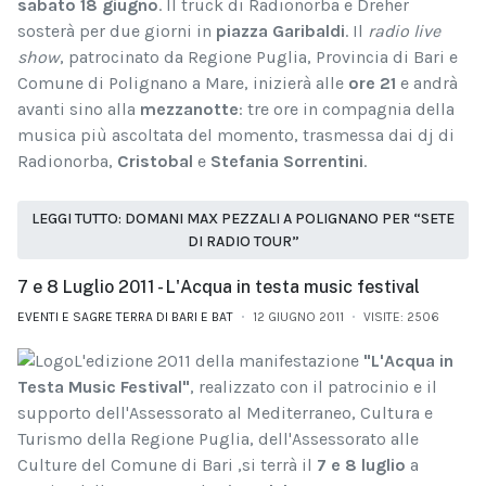
sabato 18 giugno
. Il truck di Radionorba e Dreher
sosterà per due giorni in
piazza Garibaldi
. Il
radio live
show
, patrocinato da Regione Puglia, Provincia di Bari e
Comune di Polignano a Mare, inizierà alle
ore 21
e andrà
avanti sino alla
mezzanotte
: tre ore in compagnia della
musica più ascoltata del momento, trasmessa dai dj di
Radionorba,
Cristobal
e
Stefania Sorrentini
.
LEGGI TUTTO: DOMANI MAX PEZZALI A POLIGNANO PER “SETE
DI RADIO TOUR”
7 e 8 Luglio 2011 - L'Acqua in testa music festival
EVENTI E SAGRE TERRA DI BARI E BAT
12 GIUGNO 2011
VISITE: 2506
L'edizione 2011 della manifestazione
"L'Acqua in
Testa Music Festival"
, realizzato con il patrocinio e il
supporto dell'Assessorato al Mediterraneo, Cultura e
Turismo della Regione Puglia, dell'Assessorato alle
Culture del Comune di Bari ,si terrà il
7 e 8 luglio
a