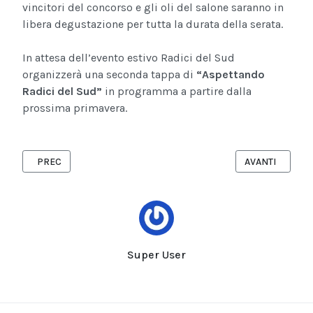
vincitori del concorso e gli oli del salone saranno in
libera degustazione per tutta la durata della serata.
In attesa dell’evento estivo Radici del Sud
organizzerà una seconda tappa di
“Aspettando
Radici del Sud”
in programma a partire dalla
prossima primavera.
ARTICOLO PRECEDENTE: BISCEGLIE - ICY SUBZERO E TY1 AL DF
ARTICOLO SUCC
PREC
AVANTI
Super User