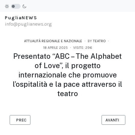
PugliaNEWS
info@puglianews.org
ATTUALITÀ REGIONALE E NAZIONALE
BY
TEATRO
18 APRILE 2025
VISITE: 296
Presentato “ABC – The Alphabet
of Love”, il progetto
internazionale che promuove
l’ospitalità e la pace attraverso il
teatro
ARTICOLO PRECEDENTE: TORNA A SUD DEL MONDO E SUL PALC
ARTICOLO SUCC
PREC
AVANTI