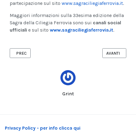
partecipazione sul sito
www.sagraciliegiaferrovia.it
.
Maggiori informazioni sulla 33esima edizione della
Sagra della Ciliegia Ferrovia sono sui
canali social
ufficiali
e sul sito
www.sagraciliegiaferrovia.it
.
ARTICOLO PRECEDENTE: TORNA IL DOLOMITI BLUES&SOUL FESTI
ARTICOLO SUCC
PREC
AVANTI
Grint
Privacy Policy - per info clicca qui