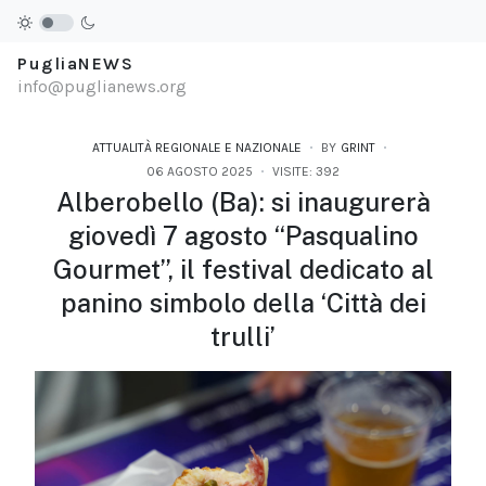
PugliaNEWS
info@puglianews.org
ATTUALITÀ REGIONALE E NAZIONALE
BY
GRINT
06 AGOSTO 2025
VISITE: 392
Alberobello (Ba): si inaugurerà
giovedì 7 agosto “Pasqualino
Gourmet”, il festival dedicato al
panino simbolo della ‘Città dei
trulli’