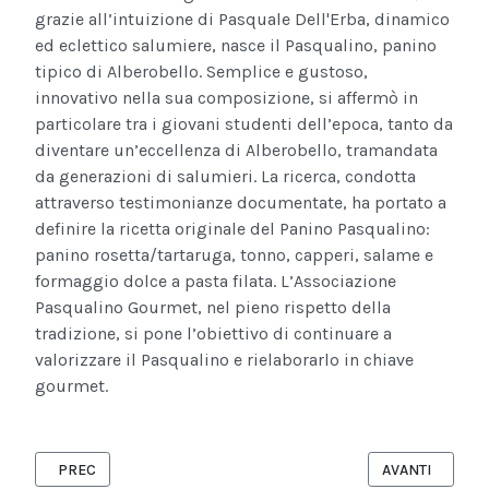
grazie all’intuizione di Pasquale Dell'Erba, dinamico
ed eclettico salumiere, nasce il Pasqualino, panino
tipico di Alberobello. Semplice e gustoso,
innovativo nella sua composizione, si affermò in
particolare tra i giovani studenti dell’epoca, tanto da
diventare un’eccellenza di Alberobello, tramandata
da generazioni di salumieri. La ricerca, condotta
attraverso testimonianze documentate, ha portato a
definire la ricetta originale del Panino Pasqualino:
panino rosetta/tartaruga, tonno, capperi, salame e
formaggio dolce a pasta filata. L’Associazione
Pasqualino Gourmet, nel pieno rispetto della
tradizione, si pone l’obiettivo di continuare a
valorizzare il Pasqualino e rielaborarlo in chiave
gourmet.
ARTICOLO PRECEDENTE: AL VIA, AD ALBEROBELLO, LA TERZA EDI
ARTICOLO SUCC
PREC
AVANTI