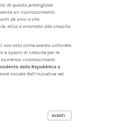
i di questa prestigiosa
resenta un riconoscimento
vanti da anni e che
, etico e orientato alla crescita
ì non solo come evento culturale
 e spazio di crescita per le
ai numerosi riconoscimenti
esidente della Repubblica
e
lore sociale dell’iniziativa nel
O SPORT : UN INCONTRO A TARANTO CON LE AUTRICI ELVIRA D’ALÒ E
ARTICOLO SUCCESSIVO: LOVE GHOST – È U
AVANTI