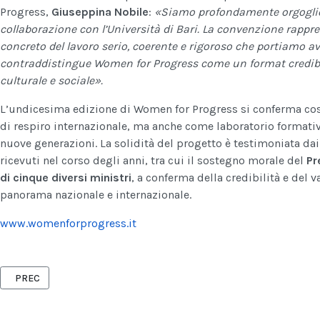
Progress,
Giuseppina Nobile
:
«Siamo profondamente orgoglios
collaborazione con l’Università di Bari. La convenzione rapp
concreto del lavoro serio, coerente e rigoroso che portiamo a
contraddistingue Women for Progress come un format credibile
culturale e sociale».
L’undicesima edizione di Women for Progress si conferma cos
di respiro internazionale, ma anche come laboratorio formativo
nuove generazioni. La solidità del progetto è testimoniata d
ricevuti nel corso degli anni, tra cui il sostegno morale del
Pr
di cinque diversi ministri
, a conferma della credibilità e del va
panorama nazionale e internazionale.
www.womenforprogress.it
ARTICOLO PRECEDENTE: GENITORIALITÀ, EMOZIONI E CRESCITA NELL
PREC