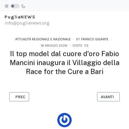
PugliaNEWS
info@puglianews.org
ATTUALITÀ REGIONALE E NAZIONALE
BY
FRANCO GIGANTE
16 MAGGIO 2026
VISITE: 113
Il top model dal cuore d'oro Fabio
Mancini inaugura il Villaggio della
Race for the Cure a Bari
ARTICOLO PRECEDENTE: RESTITUIRE UN NOME ALLE VITTIME DE
ARTICOLO SUCC
PREC
AVANTI