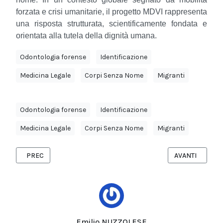
forzata e crisi umanitarie, il progetto MDVI rappresenta
una risposta strutturata, scientificamente fondata e
orientata alla tutela della dignità umana.
Odontologia forense
Identificazione
Medicina Legale
Corpi Senza Nome
Migranti
Odontologia forense
Identificazione
Medicina Legale
Corpi Senza Nome
Migranti
ARTICOLO PRECEDENTE: EMILIO NUZZOLESE: L’IMPEGNO VOLON
ARTICOLO SUCC
PREC
AVANTI
Emilio NUZZOLESE