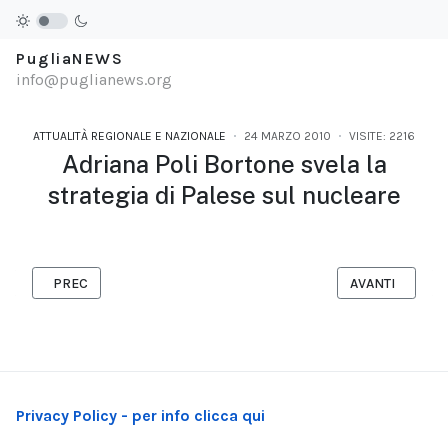
PugliaNEWS
info@puglianews.org
ATTUALITÀ REGIONALE E NAZIONALE
24 MARZO 2010
VISITE: 2216
Adriana Poli Bortone svela la
strategia di Palese sul nucleare
ARTICOLO PRECEDENTE: INCHIESTA SUI BOND DI FITTO: IPOTE
ARTICOLO SUCC
PREC
AVANTI
Privacy Policy - per info clicca qui