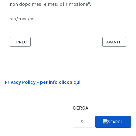
non dopo mesi e mesi di rimozione''.
sis/mcc/ss
ARTICOLO PRECEDENTE: BARI - LA REGIONE PUGLIA SOSTIENE 
ARTICOLO SUCC
PREC
AVANTI
Privacy Policy - per info clicca qui
CERCA