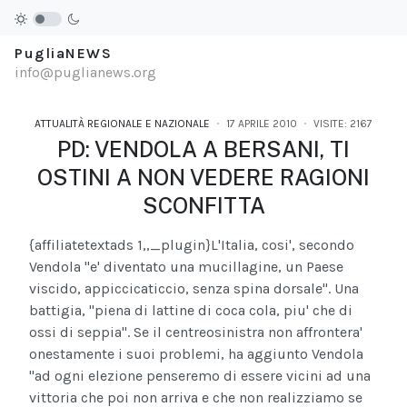
PugliaNEWS
info@puglianews.org
ATTUALITÀ REGIONALE E NAZIONALE
17 APRILE 2010
VISITE: 2167
PD: VENDOLA A BERSANI, TI
OSTINI A NON VEDERE RAGIONI
SCONFITTA
{affiliatetextads 1,,_plugin}
L'Italia, cosi', secondo
Vendola ''e' diventato una mucillagine, un Paese
viscido, appiccicaticcio, senza spina dorsale''. Una
battigia, ''piena di lattine di coca cola, piu' che di
ossi di seppia''. Se il centreosinistra non affrontera'
onestamente i suoi problemi, ha aggiunto Vendola
''ad ogni elezione penseremo di essere vicini ad una
vittoria che poi non arriva e che non realizziamo se