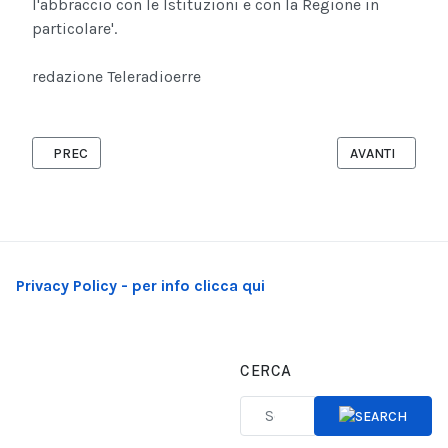
l'abbraccio con le Istituzioni e con la Regione in
particolare'.
redazione Teleradioerre
ARTICOLO PRECEDENTE: L'ACQUA IN PUGLIA TORNA BENE PUBB
ARTICOLO SUCC
PREC
AVANTI
Privacy Policy - per info clicca qui
CERCA