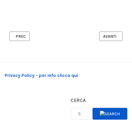
ARTICOLO PRECEDENTE: SIAMO FIGLI DI TUTTE LE OPPOSIZIONI 
ARTICOLO SUCCE
PREC
AVANTI
Privacy Policy - per info clicca qui
CERCA