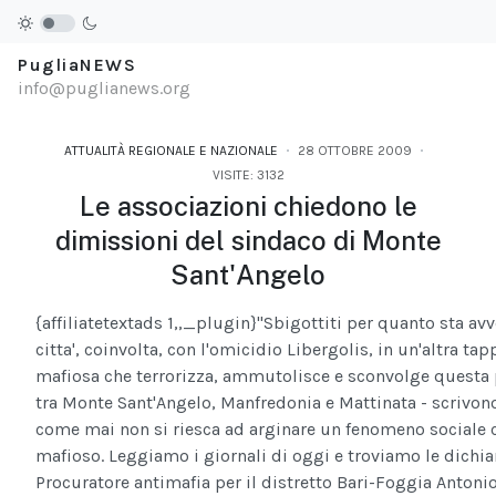
PugliaNEWS
info@puglianews.org
ATTUALITÀ REGIONALE E NAZIONALE
28 OTTOBRE 2009
VISITE: 3132
Le associazioni chiedono le
dimissioni del sindaco di Monte
Sant'Angelo
{affiliatetextads 1,,_plugin}
''Sbigottiti per quanto sta av
citta', coinvolta, con l'omicidio Libergolis, in un'altra ta
mafiosa che terrorizza, ammutolisce e sconvolge questa 
tra Monte Sant'Angelo, Manfredonia e Mattinata - scrivon
come mai non si riesca ad arginare un fenomeno sociale
mafioso. Leggiamo i giornali di oggi e troviamo le dichia
Procuratore antimafia per il distretto Bari-Foggia Antoni