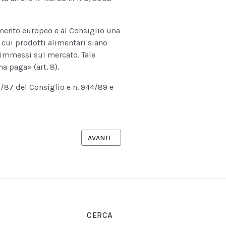
mento europeo e al Consiglio una
 cui prodotti alimentari siano
e immessi sul mercato. Tale
 paga» (art. 8).
4/87 del Consiglio e n. 944/89 e
COMITATO NO OIL SI RINNOVABILI
ARTICOLO SUCCESSIVO: PROVINCIA DI BRI
AVANTI
CERCA