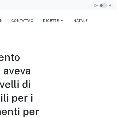
IN
CONTATTACI
RICETTE
NATALE
ento
 aveva
velli di
li per i
menti per