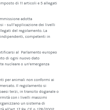
posto di 11 articoli e 5 allegati
Commissione adotta
 - sull’applicazione dei livelli
legati del regolamento. La
 indipendenti, competenti in
notificarsi al Parlamento europeo
nto di ogni nuovo dato
nte nucleare o un’emergenza
enti per animali non conformi ai
mercato. Il regolamento si
aesi terzi, in transito doganale o
ormità con i livelli massimi
organizzano un sistema di
à all'art. 17 Re. CE n. 178/2002