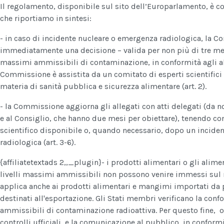
Il regolamento, disponibile sul sito dell’Europarlamento, è com
che riportiamo in sintesi:
- in caso di incidente nucleare o emergenza radiologica, la 
immediatamente una decisione – valida per non più di tre mesi
massimi ammissibili di contaminazione, in conformità agli al
Commissione è assistita da un comitato di esperti scientifici
materia di sanità pubblica e sicurezza alimentare (art. 2).
- la Commissione aggiorna gli allegati con atti delegati (da 
e al Consiglio, che hanno due mesi per obiettare), tenendo co
scientifico disponibile o, quando necessario, dopo un incide
radiologica (art. 3-6).
{affiliatetextads 2,,_plugin}
- i prodotti alimentari o gli alim
livelli massimi ammissibili non possono venire immessi sul 
applica anche ai prodotti alimentari e mangimi importati da p
destinati all'esportazione. Gli Stati membri verificano la conf
ammissibili di contaminazione radioattiva. Per questo fine, 
controlli ufficiali e la comunicazione al pubblico, in conformit