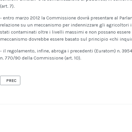
(art. 7).
- entro marzo 2012 la Commissione dovrà presentare al Parla
relazione su un meccanismo per indennizzare gli agricoltori i
stati contaminati oltre i livelli massimi e non possano esser
meccanismo dovrebbe essere basato sul principio «chi inquina
- il regolamento, infine, abroga i precedenti (Euratom) n. 395
n. 770/90 della Commissione (art. 10).
ARTICOLO PRECEDENTE: MONOPOLI: OGGI CONFERENZA STAMPA DEL 
PREC