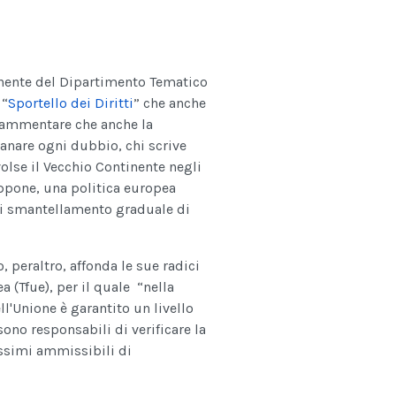
nente del Dipartimento Tematico
 “
Sportello dei Diritti
” che anche
 rammentare che anche la
anare ogni dubbio, chi scrive
volse il Vecchio Continente negli
iappone, una politica europea
di smantellamento graduale di
 peraltro, affonda le sue radici
a (Tfue), per il quale “nella
ell'Unione è garantito un livello
ono responsabili di verificare la
assimi ammissibili di