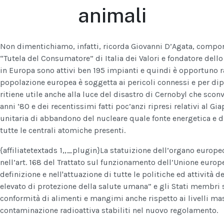
animali
Non dimentichiamo, infatti, ricorda Giovanni D’Agata, compo
“Tutela del Consumatore” di Italia dei Valori e fondatore dello
in Europa sono attivi ben 195 impianti e quindi è opportuno
popolazione europea è soggetta ai pericoli connessi e per dip
ritiene utile anche alla luce del disastro di Cernobyl che scon
anni ’80 e dei recentissimi fatti poc’anzi ripresi relativi al G
unitaria di abbandono del nucleare quale fonte energetica e 
tutte le centrali atomiche presenti.
{affiliatetextads 1,,_plugin}
La statuizione dell’organo europeo,
nell’art. 168 del Trattato sul funzionamento dell’Unione europe
definizione e nell'attuazione di tutte le politiche ed attività d
elevato di protezione della salute umana” e gli Stati membri s
conformità di alimenti e mangimi anche rispetto ai livelli m
contaminazione radioattiva stabiliti nel nuovo regolamento.