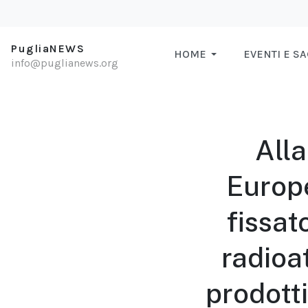
PugliaNEWS
HOME
EVENTI E S
info@puglianews.org
All
Europ
fissato
radioat
prodotti