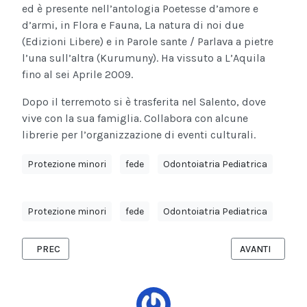
ed è presente nell’antologia Poetesse d’amore e
d’armi, in Flora e Fauna, La natura di noi due
(Edizioni Libere) e in Parole sante / Parlava a pietre
l’una sull’altra (Kurumuny). Ha vissuto a L’Aquila
fino al sei Aprile 2009.
Dopo il terremoto si è trasferita nel Salento, dove
vive con la sua famiglia. Collabora con alcune
librerie per l’organizzazione di eventi culturali.
Protezione minori
fede
Odontoiatria Pediatrica
Protezione minori
fede
Odontoiatria Pediatrica
ARTICOLO PRECEDENTE: VILLA CASTELLI (BR): AVVIATO IL COUN
ARTICOLO SUCC
PREC
AVANTI