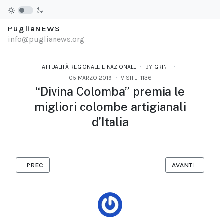
PugliaNEWS
info@puglianews.org
ATTUALITÀ REGIONALE E NAZIONALE
BY
GRINT
05 MARZO 2019
VISITE: 1136
“Divina Colomba” premia le
migliori colombe artigianali
d’Italia
ARTICOLO PRECEDENTE: LA FABBRICA DEI SOGNI PRESENTA “I 
ARTICOLO SUCC
PREC
AVANTI