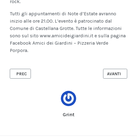
rock.
Tutti gli appuntamenti di Note d’Estate avranno
inizio alle ore 21.00. L’evento è patrocinato dal
Comune di Castellana Grotte. Tutte le informazioni
sono sul sito www.amicideigiardini.it e sulla pagina
Facebook Amici dei Giardini – Pizzeria Verde
Porpora.
ARTICOLO PRECEDENTE: GIARDINI IN FESTA PRESENTA NOTE D’
ARTICOLO SUCC
PREC
AVANTI
Grint