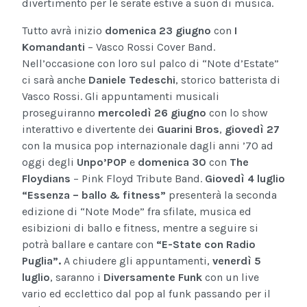
divertimento per le serate estive a suon di musica.
Tutto avrà inizio
domenica 23 giugno
con
I
Komandanti
– Vasco Rossi Cover Band.
Nell’occasione con loro sul palco di “Note d’Estate”
ci sarà anche
Daniele Tedeschi
, storico batterista di
Vasco Rossi. Gli appuntamenti musicali
proseguiranno
mercoledì 26 giugno
con lo show
interattivo e divertente dei
Guarini Bros
,
giovedì 27
con la musica pop internazionale dagli anni ’70 ad
oggi degli
Unpo’POP
e
domenica 30
con
The
Floydians
– Pink Floyd Tribute Band.
Giovedì 4 luglio
“Essenza – ballo & fitness”
presenterà la seconda
edizione di “Note Mode” fra sfilate, musica ed
esibizioni di ballo e fitness, mentre a seguire si
potrà ballare e cantare con
“E-State con Radio
Puglia”.
A chiudere gli appuntamenti,
venerdì 5
luglio
, saranno i
Diversamente Funk
con un live
vario ed ecclettico dal pop al funk passando per il